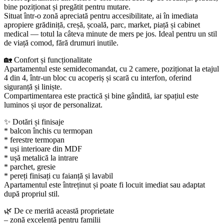
bine poziționat și pregătit pentru mutare.
Situat într-o zonă apreciată pentru accesibilitate, ai în imediata
apropiere grădiniță, creșă, școală, parc, market, piață și cabinet
medical — totul la câteva minute de mers pe jos. Ideal pentru un stil
de viață comod, fără drumuri inutile.
🏡 Confort și funcționalitate
Apartamentul este semidecomandat, cu 2 camere, poziționat la etajul
4 din 4, într-un bloc cu acoperiș și scară cu interfon, oferind
siguranță și liniște.
Compartimentarea este practică și bine gândită, iar spațiul este
luminos și ușor de personalizat.
✨ Dotări și finisaje
* balcon închis cu termopan
* ferestre termopan
* uși interioare din MDF
* ușă metalică la intrare
* parchet, gresie
* pereți finisați cu faianță și lavabil
Apartamentul este întreținut și poate fi locuit imediat sau adaptat
după propriul stil.
🌿 De ce merită această proprietate
– zonă excelentă pentru familii