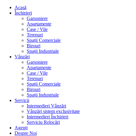
Acasă
Închirieri
Garsoniere
Apartamente
Case / Vile
Terenuri
Spații Comerciale
Birouri
Spații Industriale
Vânzări
Garsoniere
Apartamente
Case / Vile
Terenuri
Spații Comerciale
Birouri
Spații Industriale
Servicii
Intermedieri Vânzări
Vânzări sistem exclusivitate
Intermedieri Închirieri
Serviciu Relocări
Agenți
Despre Noi