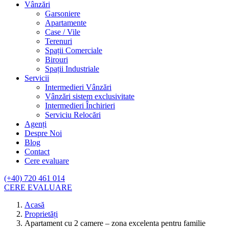
Vânzări
Garsoniere
Apartamente
Case / Vile
Terenuri
Spații Comerciale
Birouri
Spații Industriale
Servicii
Intermedieri Vânzări
Vânzări sistem exclusivitate
Intermedieri Închirieri
Serviciu Relocări
Agenți
Despre Noi
Blog
Contact
Cere evaluare
(+40) 720 461 014
CERE EVALUARE
Acasă
Proprietăți
Apartament cu 2 camere – zona excelenta pentru familie