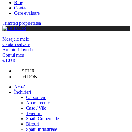
Blog
Contact
Cere evaluare
Trimiteți proprietatea
Mesajele mele
Căutări salvate
Anunțuri favorite
Contul meu
€ EUR
€ EUR
lei RON
Acasă
Închirieri
Garsoniere
Apartamente
Case / Vile
Terenuri
Spații Comerciale
Birouri
Spații Industriale