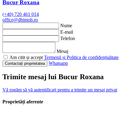
Bucur Roxana
(+40) 720 461 014
office@dbimob.ro
Nume
E-mail
Telefon
Mesaj
Am citit și accept
Termenii și Politica de confidențialitate
Whatsapp
Contactați proprietatea
Trimite mesaj lui Bucur Roxana
Vă rugăm să vă autentificați pentru a trimite un mesaj privat
Proprietăți aferente