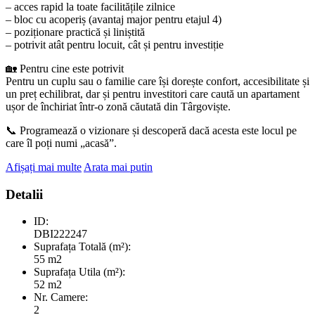
– acces rapid la toate facilitățile zilnice
– bloc cu acoperiș (avantaj major pentru etajul 4)
– poziționare practică și liniștită
– potrivit atât pentru locuit, cât și pentru investiție
🏡 Pentru cine este potrivit
Pentru un cuplu sau o familie care își dorește confort, accesibilitate și
un preț echilibrat, dar și pentru investitori care caută un apartament
ușor de închiriat într-o zonă căutată din Târgoviște.
📞 Programează o vizionare și descoperă dacă acesta este locul pe
care îl poți numi „acasă”.
Afișați mai multe
Arata mai putin
Detalii
ID:
DBI222247
Suprafața Totală (m²):
55 m2
Suprafața Utila (m²):
52 m2
Nr. Camere:
2