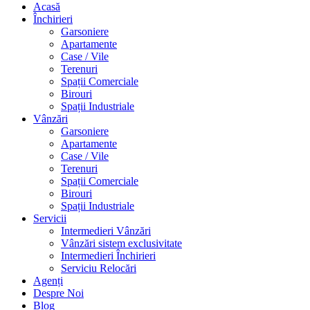
Acasă
Închirieri
Garsoniere
Apartamente
Case / Vile
Terenuri
Spații Comerciale
Birouri
Spații Industriale
Vânzări
Garsoniere
Apartamente
Case / Vile
Terenuri
Spații Comerciale
Birouri
Spații Industriale
Servicii
Intermedieri Vânzări
Vânzări sistem exclusivitate
Intermedieri Închirieri
Serviciu Relocări
Agenți
Despre Noi
Blog