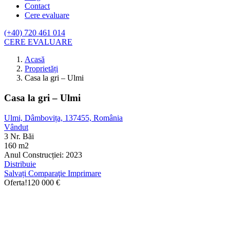
Contact
Cere evaluare
(+40) 720 461 014
CERE EVALUARE
Acasă
Proprietăți
Casa la gri – Ulmi
Casa la gri – Ulmi
Ulmi, Dâmbovița, 137455, România
Vândut
3 Nr. Băi
160 m2
Anul Construcției:
2023
Distribuie
Salvați
Comparaţie
Imprimare
Oferta!
120 000
€