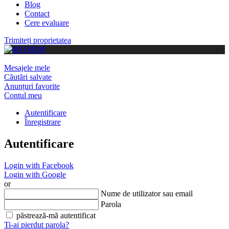
Blog
Contact
Cere evaluare
Trimiteți proprietatea
Mesajele mele
Căutări salvate
Anunțuri favorite
Contul meu
Autentificare
Înregistrare
Autentificare
Login with Facebook
Login with Google
or
Nume de utilizator sau email
Parola
păstrează-mă autentificat
Ti-ai pierdut parola?