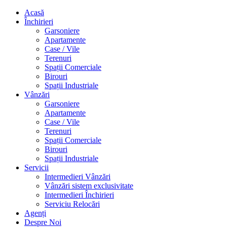
Acasă
Închirieri
Garsoniere
Apartamente
Case / Vile
Terenuri
Spații Comerciale
Birouri
Spații Industriale
Vânzări
Garsoniere
Apartamente
Case / Vile
Terenuri
Spații Comerciale
Birouri
Spații Industriale
Servicii
Intermedieri Vânzări
Vânzări sistem exclusivitate
Intermedieri Închirieri
Serviciu Relocări
Agenți
Despre Noi