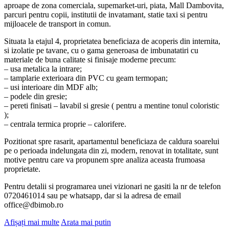
aproape de zona comerciala, supemarket-uri, piata, Mall Dambovita,
parcuri pentru copii, institutii de invatamant, statie taxi si pentru
mijloacele de transport in comun.
Situata la etajul 4, proprietatea beneficiaza de acoperis din internita,
si izolatie pe tavane, cu o gama generoasa de imbunatatiri cu
materiale de buna calitate si finisaje moderne precum:
– usa metalica la intrare;
– tamplarie exterioara din PVC cu geam termopan;
– usi interioare din MDF alb;
– podele din gresie;
– pereti finisati – lavabil si gresie ( pentru a mentine tonul coloristic
);
– centrala termica proprie – calorifere.
Pozitionat spre rasarit, apartamentul beneficiaza de caldura soarelui
pe o perioada indelungata din zi, modern, renovat in totalitate, sunt
motive pentru care va propunem spre analiza aceasta frumoasa
proprietate.
Pentru detalii si programarea unei vizionari ne gasiti la nr de telefon
0720461014 sau pe whatsapp, dar si la adresa de email
office@dbimob.ro
Afișați mai multe
Arata mai putin