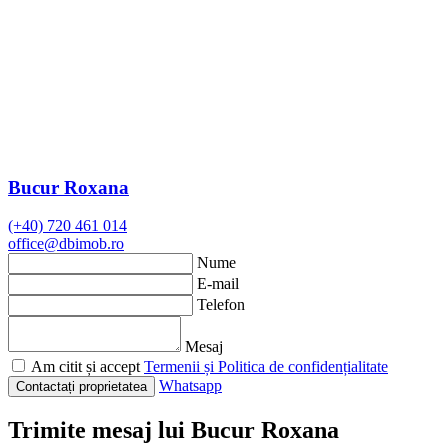
Bucur Roxana
(+40) 720 461 014
office@dbimob.ro
Nume
E-mail
Telefon
Mesaj
Am citit și accept
Termenii și Politica de confidențialitate
Whatsapp
Contactați proprietatea
Trimite mesaj lui Bucur Roxana