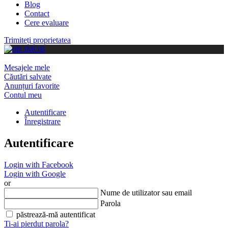
Blog
Contact
Cere evaluare
Trimiteți proprietatea
Mesajele mele
Căutări salvate
Anunțuri favorite
Contul meu
Autentificare
Înregistrare
Autentificare
Login with Facebook
Login with Google
or
Nume de utilizator sau email
Parola
păstrează-mă autentificat
Ti-ai pierdut parola?