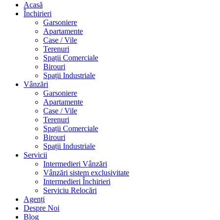
Acasă
Închirieri
Garsoniere
Apartamente
Case / Vile
Terenuri
Spații Comerciale
Birouri
Spații Industriale
Vânzări
Garsoniere
Apartamente
Case / Vile
Terenuri
Spații Comerciale
Birouri
Spații Industriale
Servicii
Intermedieri Vânzări
Vânzări sistem exclusivitate
Intermedieri Închirieri
Serviciu Relocări
Agenți
Despre Noi
Blog