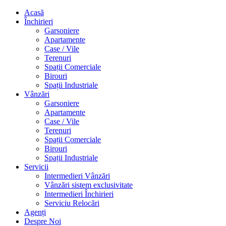
Acasă
Închirieri
Garsoniere
Apartamente
Case / Vile
Terenuri
Spații Comerciale
Birouri
Spații Industriale
Vânzări
Garsoniere
Apartamente
Case / Vile
Terenuri
Spații Comerciale
Birouri
Spații Industriale
Servicii
Intermedieri Vânzări
Vânzări sistem exclusivitate
Intermedieri Închirieri
Serviciu Relocări
Agenți
Despre Noi