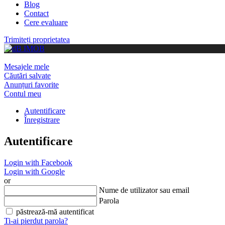
Blog
Contact
Cere evaluare
Trimiteți proprietatea
Mesajele mele
Căutări salvate
Anunțuri favorite
Contul meu
Autentificare
Înregistrare
Autentificare
Login with Facebook
Login with Google
or
Nume de utilizator sau email
Parola
păstrează-mă autentificat
Ti-ai pierdut parola?