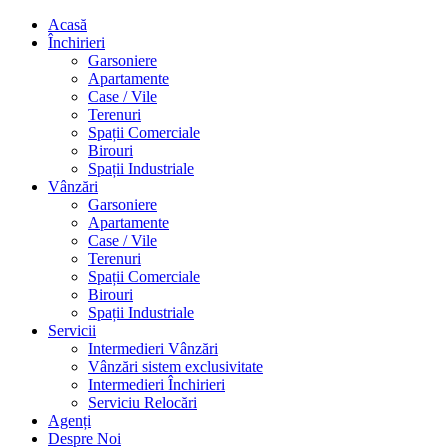
Acasă
Închirieri
Garsoniere
Apartamente
Case / Vile
Terenuri
Spații Comerciale
Birouri
Spații Industriale
Vânzări
Garsoniere
Apartamente
Case / Vile
Terenuri
Spații Comerciale
Birouri
Spații Industriale
Servicii
Intermedieri Vânzări
Vânzări sistem exclusivitate
Intermedieri Închirieri
Serviciu Relocări
Agenți
Despre Noi