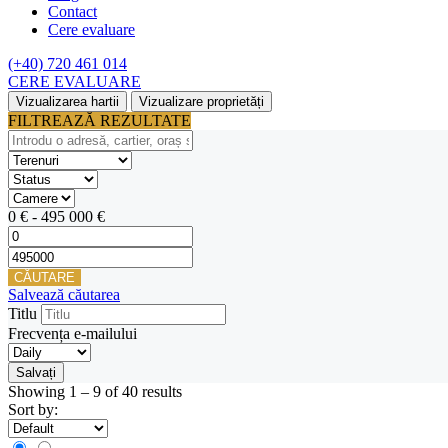
Contact
Cere evaluare
(+40) 720 461 014
CERE EVALUARE
Vizualizarea hartii
Vizualizare proprietăți
FILTREAZĂ REZULTATE
0
€
-
495 000
€
CĂUTARE
Salvează căutarea
Titlu
Frecvența e-mailului
Salvați
Showing
1
–
9
of 40 results
Sort by: