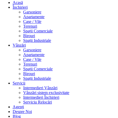
Acasă
Închirieri
Garsoniere
Apartamente
Case / Vile
Terenuri
Spații Comerciale
Birouri
Spații Industriale
Vânzări
Garsoniere
Apartamente
Case / Vile
Terenuri
Spații Comerciale
Birouri
Spații Industriale
Servicii
Intermedieri Vânzări
Vânzări sistem exclusivitate
Intermedieri Închirieri
Serviciu Relocări
Agenți
Despre Noi
Blog