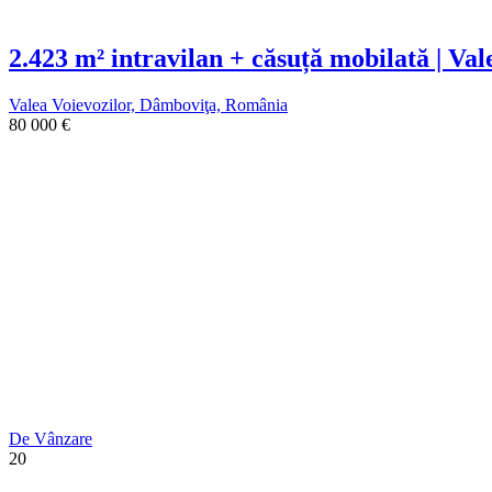
2.423 m² intravilan + căsuță mobilată | Val
Valea Voievozilor, Dâmboviţa, România
80 000
€
De Vânzare
20