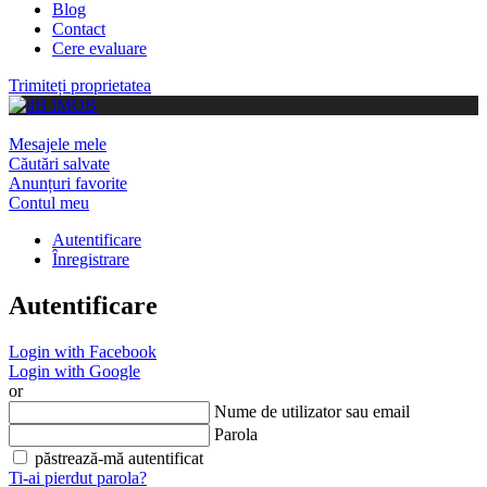
Blog
Contact
Cere evaluare
Trimiteți proprietatea
Mesajele mele
Căutări salvate
Anunțuri favorite
Contul meu
Autentificare
Înregistrare
Autentificare
Login with Facebook
Login with Google
or
Nume de utilizator sau email
Parola
păstrează-mă autentificat
Ti-ai pierdut parola?