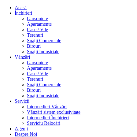
Acasă
Închirieri
Garsoniere
Apartamente
Case / Vile
Terenuri
Spații Comerciale
Birouri
Spații Industriale
Vânzări
Garsoniere
Apartamente
Case / Vile
Terenuri
Spații Comerciale
Birouri
Spații Industriale
Servicii
Intermedieri Vânzări
Vânzări sistem exclusivitate
Intermedieri Închirieri
Serviciu Relocări
Agenți
Despre Noi