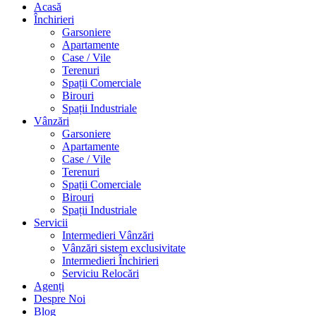
Acasă
Închirieri
Garsoniere
Apartamente
Case / Vile
Terenuri
Spații Comerciale
Birouri
Spații Industriale
Vânzări
Garsoniere
Apartamente
Case / Vile
Terenuri
Spații Comerciale
Birouri
Spații Industriale
Servicii
Intermedieri Vânzări
Vânzări sistem exclusivitate
Intermedieri Închirieri
Serviciu Relocări
Agenți
Despre Noi
Blog